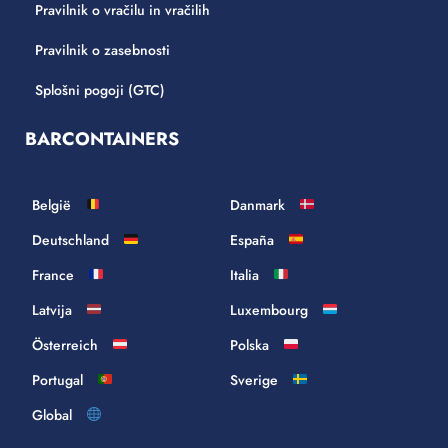
Pravilnik o vračilu in vračilih
Pravilnik o zasebnosti
Splošni pogoji (GTC)
BARCONTAINERS
België
Danmark
Deutschland
España
France
Italia
Latvija
Luxembourg
Österreich
Polska
Portugal
Sverige
Global